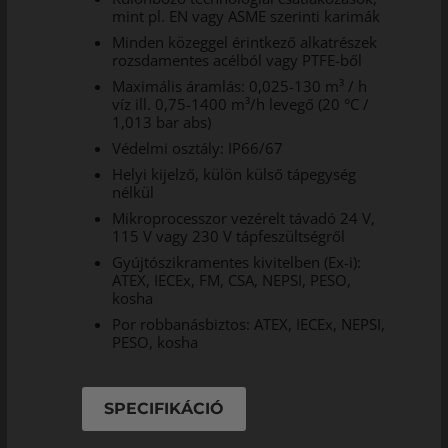
mint pl. EN vagy ASME szerinti karimák
Minden közeggel érintkező alkatrészek
rozsdamentes acélból vagy PTFE-ből
Maximális áramlás: 0,025-130 m³ / h
víz ill. 0,75-1400 m³/h levegő (20 °C /
1,013 bar abs)
Védelmi osztály: IP66/67
Helyi kijelző, külön külső tápegység
nélkül
Mikroprocesszor vezérelt távadó 24 V,
115 V vagy 230 V tápfeszültségről
Gyújtószikramentes kivitelben (Ex-i):
ATEX, IECEx, FM, CSA, NEPSI, PESO,
kosha
Por robbanásbiztos: ATEX, IECEx, NEPSI,
PESO, kosha
SPECIFIKÁCIÓ