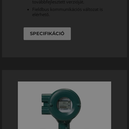
továbbfejlesztett verzióját.
Fieldbus kommunikációs változat is
elérhető.
SPECIFIKÁCIÓ