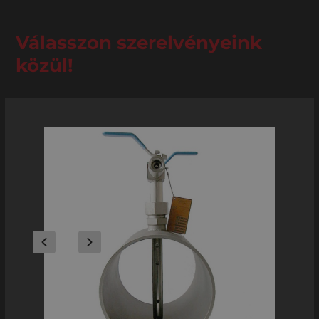
Válasszon szerelvényeink
közül!