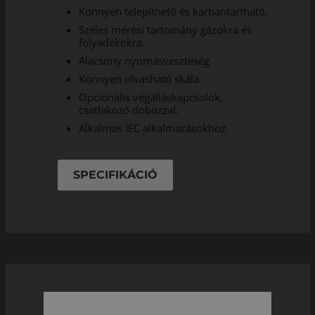
Könnyen telepíthető és karbantartható.
Széles mérési tartomány gázokra és
folyadékokra.
Alacsony nyomásveszteség.
Könnyen olvasható skála.
Opcionális végálláskapcsolók,
csatlakozó dobozzal.
Alkalmas IEC alkalmazásokhoz.
SPECIFIKÁCIÓ