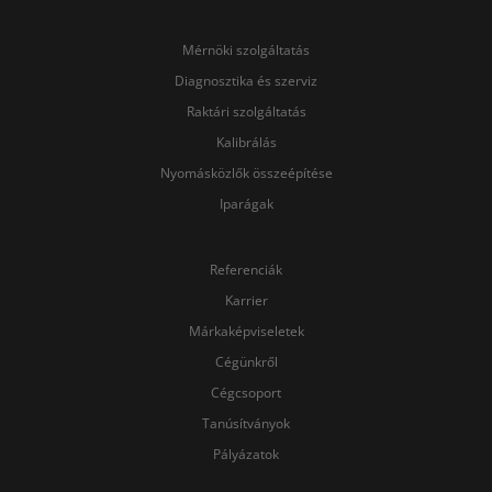
Mérnöki szolgáltatás
Diagnosztika és szerviz
Raktári szolgáltatás
Kalibrálás
Nyomásközlők összeépítése
Iparágak
Referenciák
Karrier
Márkaképviseletek
Cégünkről
Cégcsoport
Tanúsítványok
Pályázatok