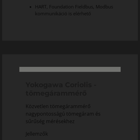
HART, Foundation Fieldbus, Modbus
kommunikáció is elérhető
Yokogawa Coriolis -
tömegárammérő
Közvetlen tömegárammérő
nagypontosságú tömegáram és
sűrűség mérésekhez
Jellemzők