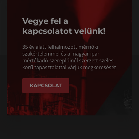
Vegye fel a
kapcsolatot velünk!
35 év alatt felhalmozott mérnöki
szakértelemmel és a magyar ipar
mértékadó szereplőinél szerzett széles
körű tapasztalattal várjuk megkeresését
KAPCSOLAT