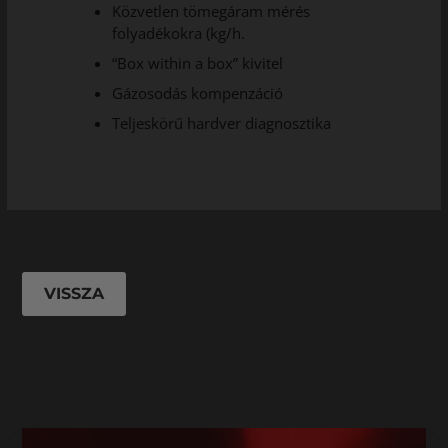
Közvetlen tömegáram mérés
folyadékokra (kg/h.
“Box within a box” kivitel
Gázosodás kompenzáció
Teljeskörű hardver diagnosztika
VISSZA