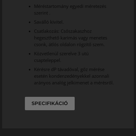
Méréstartomány egyedi méretezés
szerint .
Saválló kivitel.
Csatlakozás: Csőszakaszhoz
hegeszthető karimás vagy menetes
csonk, átlós oldalon rögzítő szem.
Közvetlenül szerelve 3 utú
csapteleppel.
Kérésre dP távadóval, gőz mérése
esetén kondenzedényekkel azonnali
arányos analóg jelkimenet a mérésről.
SPECIFIKÁCIÓ