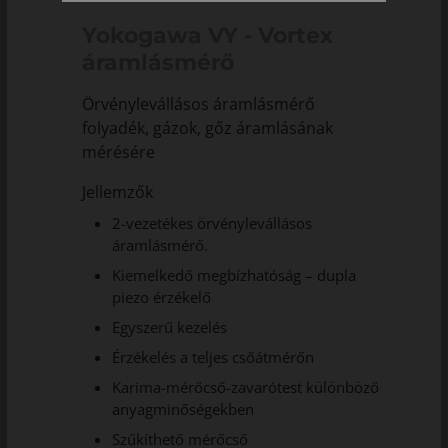
Yokogawa VY - Vortex
áramlásmérő
Örvénylevállásos áramlásmérő
folyadék, gázok, gőz áramlásának
mérésére
Jellemzők
2-vezetékes örvénylevállásos
áramlásmérő.
Kiemelkedő megbízhatóság – dupla
piezo érzékelő
Egyszerű kezelés
Érzékelés a teljes csőátmérőn
Karima-mérőcső-zavarótest különböző
anyagminőségekben
Szűkíthető mérőcső