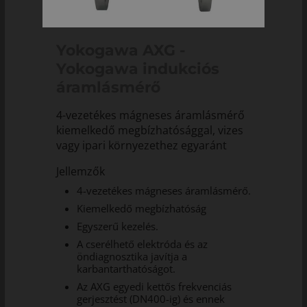
Yokogawa AXG -
Yokogawa indukciós
áramlásmérő
4-vezetékes mágneses áramlásmérő
kiemelkedő megbízhatósággal, vizes
vagy ipari környezethez egyaránt
Jellemzők
4-vezetékes mágneses áramlásmérő.
Kiemelkedő megbízhatóság
Egyszerű kezelés.
A cserélhető elektróda és az
öndiagnosztika javítja a
karbantarthatóságot.
Az AXG egyedi kettős frekvenciás
gerjesztést (DN400-ig) és ennek