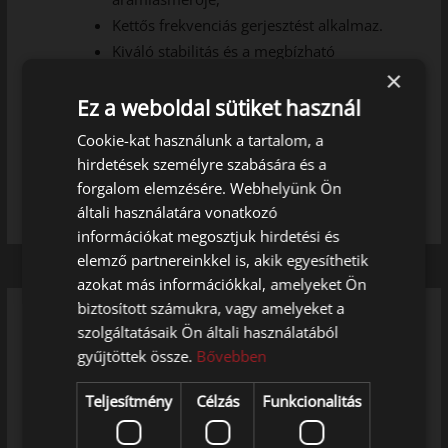
Kettős frekvenciás gerjesztést alkalmaz.
Kiváló stabilitás és a megbízható
működés érdekében.
×
Felhasználóbarát funkciók.
Ez a weboldal sütiket használ
Cookie-kat használunk a tartalom, a
SPECIFIKÁCIÓ
hirdetések személyre szabására és a
forgalom elemzésére. Webhelyünk Ön
általi használatára vonatkozó
információkat megosztjuk hirdetési és
elemző partnereinkkel is, akik egyesíthetik
azokat más információkkal, amelyeket Ön
biztosított számukra, vagy amelyeket a
szolgáltatásaik Ön általi használatából
gyűjtöttek össze.
Bővebben
Teljesítmény
Célzás
Funkcionalitás