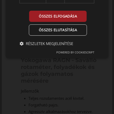
ÖSSZES ELFOGADÁSA
ÖSSZES ELUTASÍTÁSA
RÉSZLETEK MEGJELENÍTÉSE
POWERED BY COOKIESCRIPT
Yokogawa RAGN - Saválló
rotaméter, folyadékok és
gázok folyamatos
mérésére
Jellemzők
Teljes rozsdamentes acél kivitel.
Forgatható pajzs.
Agresszív alkalmazásokhoz tervezve.