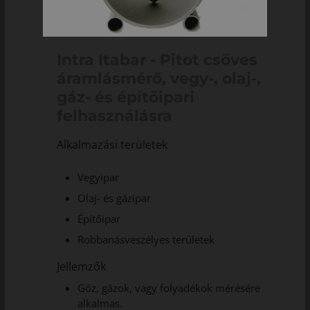
Intra Itabar - Pitot csöves
áramlásmérő, vegy-, olaj-,
gáz- és építőipari
felhasználásra
Alkalmazási területek
Vegyipar
Olaj- és gázipar
Építőipar
Robbanásveszélyes területek
Jellemzők
Gőz, gázok, vagy folyadékok mérésére
alkalmas.