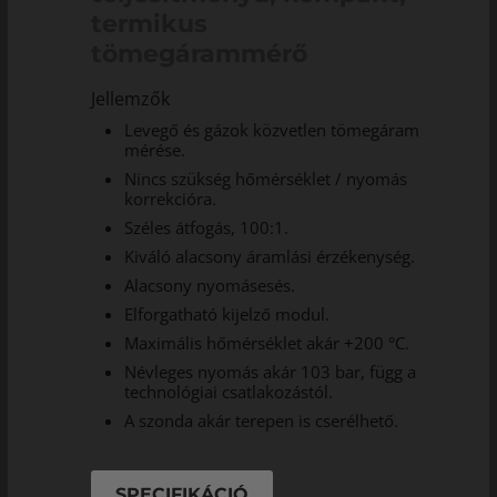
termikus
tömegárammérő
Jellemzők
Levegő és gázok közvetlen tömegáram
mérése.
Nincs szükség hőmérséklet / nyomás
korrekcióra.
Széles átfogás, 100:1.
Kiváló alacsony áramlási érzékenység.
Alacsony nyomásesés.
Elforgatható kijelző modul.
Maximális hőmérséklet akár +200 °C.
Névleges nyomás akár 103 bar, függ a
technológiai csatlakozástól.
A szonda akár terepen is cserélhető.
SPECIFIKÁCIÓ