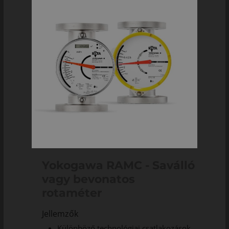
Yokogawa RAMC - Saválló
vagy bevonatos
rotaméter
Jellemzők
Különböző technológiai csatlakozások,