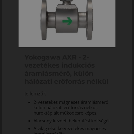
Yokogawa AXR - 2-
vezetékes indukciós
áramlásmérő, külön
hálózati erőforrás nélkül
Jellemzők
2-vezetékes mágneses áramlásmérő
külön hálózati erőforrás nélkül,
huroktáplált működésre képes.
Alacsony kezdeti bekerülési költségét.
A világ első kétvezetékes mágneses
áramlásmérője,