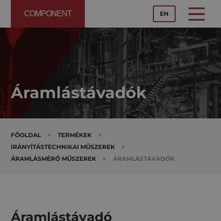
COMPONENT
EN
Áramlástávadók
FŐOLDAL
>
TERMÉKEK
>
IRÁNYÍTÁSTECHNIKAI MŰSZEREK
>
ÁRAMLÁSMÉRŐ MŰSZEREK
>
ÁRAMLÁSTÁVADÓK
Áramlástávadó