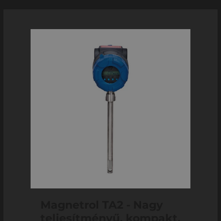
Magnetrol TA2 - Nagy
teljesítményű, kompakt,