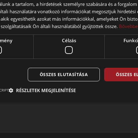
lunk a tartalom, a hirdetések személyre szabására és a forgalom
tali használatára vonatkozó információkat megosztjuk hirdetési
, akik egyesíthetik azokat más információkkal, amelyeket Ön bizto
szolgáltatásaik Ön általi használatából gyűjtöttek össze.
Bővebbe
ítmény
Célzás
Funkci
ÖSSZES ELUTASÍTÁSA
ÖSSZES 
ínálnak az üzemautomatizálási feladatokhoz. Egyedi kialakításuk leh
RÉSZLETEK MEGJELENÍTÉSE
CRIPT
alakításúak
tás alatt