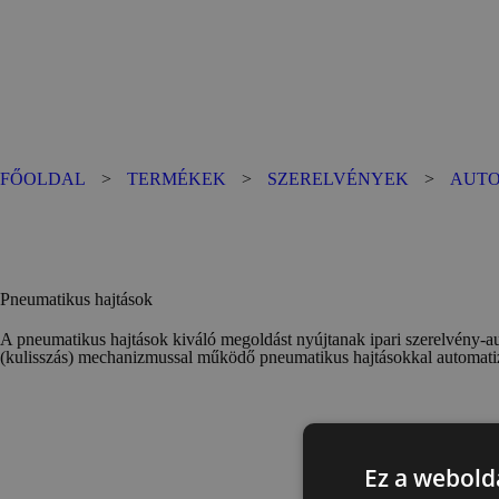
Pneumatikus hajtások
FŐOLDAL
>
TERMÉKEK
>
SZERELVÉNYEK
>
AUTO
Pneumatikus hajtások
A pneumatikus hajtások kiváló megoldást nyújtanak ipari szerelvény-a
(kulisszás) mechanizmussal működő pneumatikus hajtásokkal automatizá
Ez a webolda