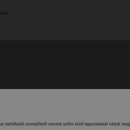
Az Air Torque AT-HD nehéz teljesítményű működtető sorozatot on/o
Jellemzők
Pneumatikus vagy hidraulikus működtetés
DIN/ISO 5211 szabványú csatlakozófelület
Különböző működési hőmérséklet tartományok
r mértékadó szereplőinél szerzett széles körű tapasztalattal várjuk meg