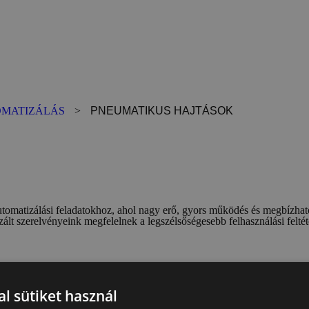
MATIZÁLÁS
>
PNEUMATIKUS HAJTÁSOK
utomatizálási feladatokhoz, ahol nagy erő, gyors működés és megbízha
lt szerelvényeink megfelelnek a legszélsőségesebb felhasználási felté
AJÁNLATKÉRÉS
l sütiket használ