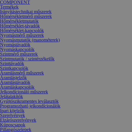
COMPONENT
Termékek
Irányítástechnikai műszerek
Hőmérsékletmérő műszerek
Hőmérsékletmutatók
Hőmérséklet-távadók
Hőmérséklet-kapcsolók
Nyomásmérő műszerek
Nyomásmutatók (manométerek)
Nyomástávadók
Nyomáskapcsolók
Szintmérő műszerek
Szintmutatók / szintérzékelők
Szinttávadók
Szintkapcsolók
Áramlásmérő műszerek
Áramlásjelzők
Áramlástávadók
Áramláskapcsolók
Jelkondícionáló műszerek
Jelátalakítók
Gyújtószikramentes leválasztók
Programozható jelkondícionálók
Ipari kijelzők
Szerelvények
Elzárószerelvények
Kúposcsapok
Pillangószelepek