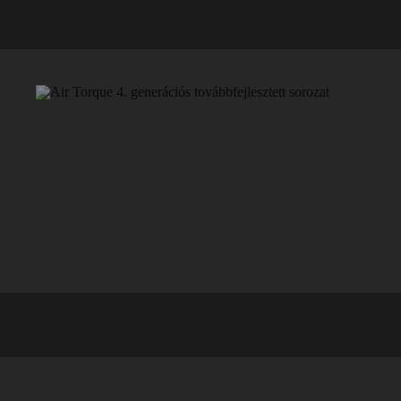
Air Torque 4. generációs továbbfejlesztett sorozat
Az Air Torque 4. generációs továbbfejlesztett sorozat, alumíniu
Jellemzők
17 különböző modellméret
Különböző működési hőmérséklet tartományok
Különböző mozgatási tartományokban: 90°, 120°, 180°, 270°
Többféle korrózziógátló festéssel vagy teljes rozsdamentes kiala
DIN/ISO 5211 szabványú csatlakozófelület
Specifikáció