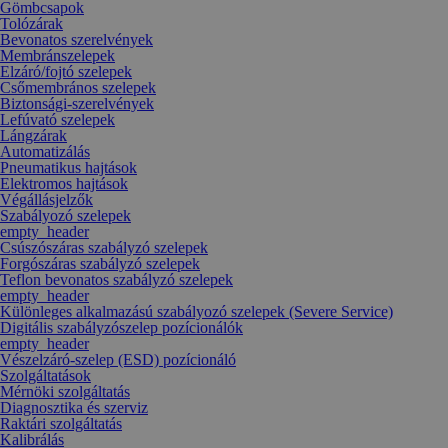
Gömbcsapok
Tolózárak
Bevonatos szerelvények
Membránszelepek
Elzáró/fojtó szelepek
Csőmembrános szelepek
Biztonsági-szerelvények
Lefúvató szelepek
Lángzárak
Automatizálás
Pneumatikus hajtások
Elektromos hajtások
Végállásjelzők
Szabályozó szelepek
empty_header
Csúszószáras szabályzó szelepek
Forgószáras szabályzó szelepek
Teflon bevonatos szabályzó szelepek
empty_header
Különleges alkalmazású szabályozó szelepek (Severe Service)
Digitális szabályzószelep pozícionálók
empty_header
Vészelzáró-szelep (ESD) pozícionáló
Szolgáltatások
Mérnöki szolgáltatás
Diagnosztika és szerviz
Raktári szolgáltatás
Kalibrálás