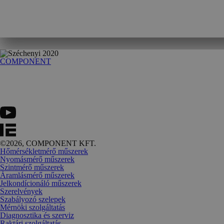
COMPONENT
©2026, COMPONENT KFT.
Hőmérsékletmérő műszerek
Nyomásmérő műszerek
Szintmérő műszerek
Áramlásmérő műszerek
Jelkondícionáló műszerek
Szerelvények
Szabályozó szelepek
Mérnöki szolgáltatás
Diagnosztika és szerviz
Raktári szolgáltatás