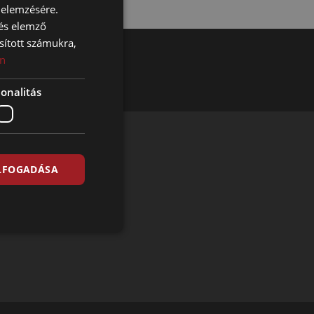
 elemzésére.
 és elemző
sított számukra,
n
onalitás
ELFOGADÁSA
etővé teszi a folyamatos, problémamentes működést.