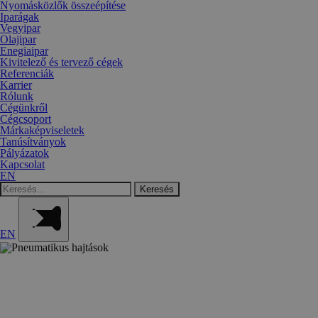
Nyomásközlők összeépítése
Iparágak
Vegyipar
Olajipar
Enegiaipar
Kivitelező és tervező cégek
Referenciák
Karrier
Rólunk
Cégünkről
Cégcsoport
Márkaképviseletek
Tanúsítványok
Pályázatok
Kapcsolat
EN
Keresés:
EN