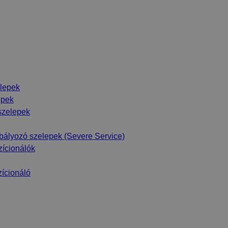
lepek
epek
szelepek
bályozó szelepek (Severe Service)
zícionálók
ícionáló