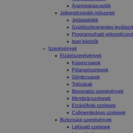
Áramláskapcsolók
Jelkondícionáló műszerek
Jelátalakítók
Gyújtószikramentes leválasz
Programozható jelkondícion
Ipari kijelzők
Szerelvények
Elzárószerelvények
Kúposcsapok
Pillangószelepek
Gömbcsapok
Tolózárak
Bevonatos szerelvények
Membránszelepek
Elzáró/fojtó szelepek
Csőmembrános szelepek
Biztonsági-szerelvények
Lefúvató szelepek