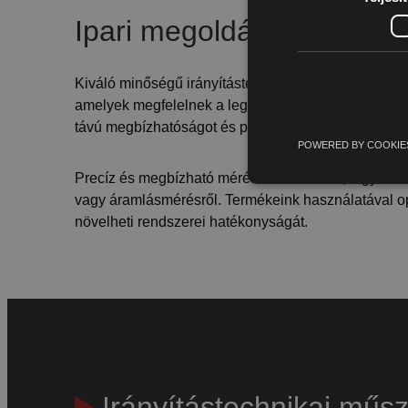
Ipari megoldások
Kiváló minőségű irányítástechnikai műszereket és 
amelyek megfelelnek a legszigorúbb ipari követel
távú megbízhatóságot és pontosságot nyújtanak.
POWERED BY COOKIE
Precíz és megbízható mérést biztosítanak, legyen s
vagy áramlásmérésről. Termékeink használatával opt
növelheti rendszerei hatékonyságát.
Irányítástechnikai műs