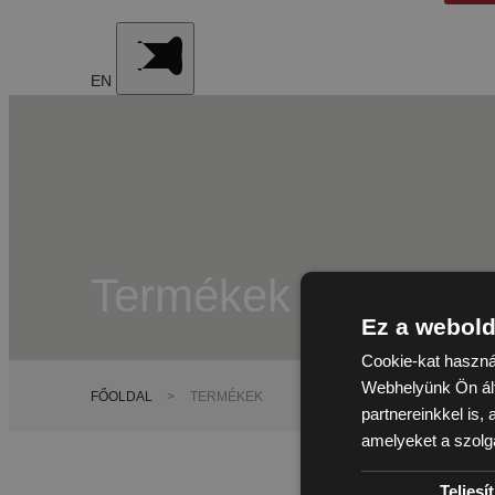
EN
Termékek
Ez a webold
Cookie-kat haszná
Webhelyünk Ön ált
FŐOLDAL
>
TERMÉKEK
partnereinkkel is,
amelyeket a szolgá
Teljes