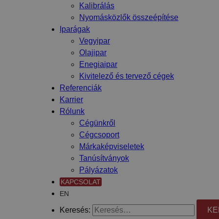
Kalibrálás
Nyomásközlők összeépítése
Iparágak
Vegyipar
Olajipar
Enegiaipar
Kivitelező és tervező cégek
Referenciák
Karrier
Rólunk
Cégünkről
Cégcsoport
Márkaképviseletek
Tanúsítványok
Pályázatok
KAPCSOLAT
EN
Keresés: