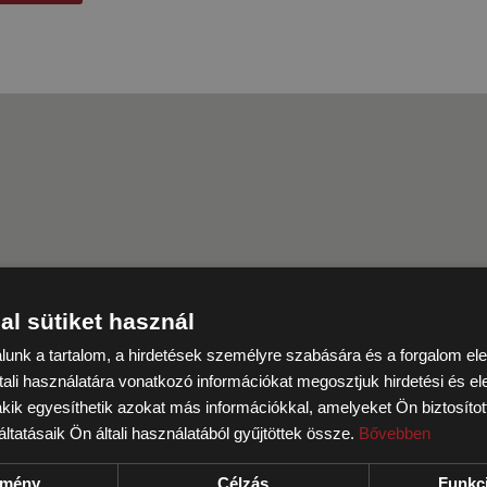
al sütiket használ
lunk a tartalom, a hirdetések személyre szabására és a forgalom e
ali használatára vonatkozó információkat megosztjuk hirdetési és e
 akik egyesíthetik azokat más információkkal, amelyeket Ön biztosít
ltatásaik Ön általi használatából gyűjtöttek össze.
Bővebben
ítmény
Célzás
Funkci