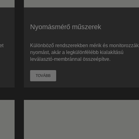
Nyomásmérő műszerek
et
Különböző rendszerekben mérik és monitorozzák
nyomást, akár a legkülönfélébb kialakítású
leválasztó-membránnal összeépítve.
TOVÁBB