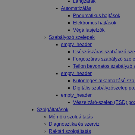
Lángzárak
Automatizálás
Pneumatikus hajtások
Elektromos hajtások
Végállásjelzők
Szabályozó szelepek
empty_header
Csúszószáras szabályzó sze
Forgószáras szabályzó szel
Teflon bevonatos szabályzó 
empty_header
Különleges alkalmazású sza
Digitális szabályzószelep po
empty_header
Vészelzáró-szelep (ESD) poz
Szolgáltatások
Mérnöki szolgáltatás
Diagnosztika és szerviz
Raktári szolgáltatás