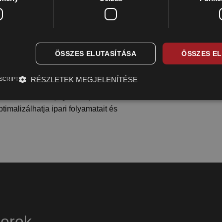
szerelvényeket forgalmazunk,
ÖSSZES ELUTASÍTÁSA
ÖSSZES E
ményeknek. Termékeink hosszú
RÉSZLETEK MEGJELENÍTÉSE
SCRIPT
zó hőmérséklet-, nyomás-, szint-
imalizálhatja ipari folyamatait és
zerek