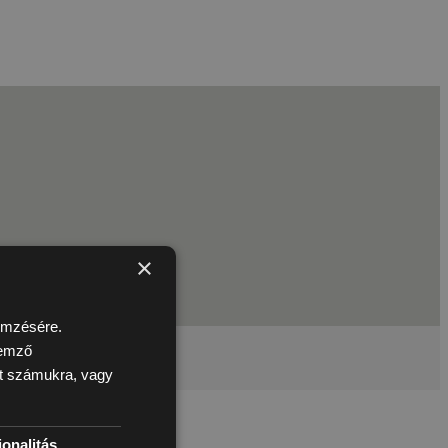
×
lemzésére.
lemző
ott számukra, vagy
onalitás