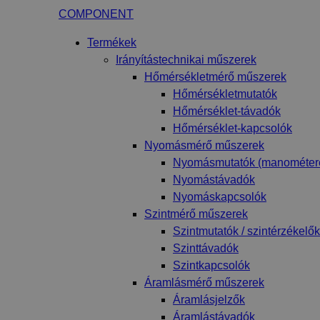
COMPONENT
Termékek
Irányítástechnikai műszerek
Hőmérsékletmérő műszerek
Hőmérsékletmutatók
Hőmérséklet-távadók
Hőmérséklet-kapcsolók
Nyomásmérő műszerek
Nyomásmutatók (manométer
Nyomástávadók
Nyomáskapcsolók
Szintmérő műszerek
Szintmutatók / szintérzékelők
Szinttávadók
Szintkapcsolók
Áramlásmérő műszerek
Áramlásjelzők
Áramlástávadók