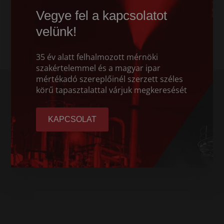
Vegye fel a kapcsolatot
velünk!
35 év alatt felhalmozott mérnöki
szakértelemmel és a magyar ipar
mértékadó szereplőinél szerzett széles
körű tapasztalattal várjuk megkeresését
KAPCSOLAT