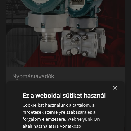
Nyomástávadók
×
A nyomásértéket elektromos jellé alakítják
Ez a weboldal sütiket használ
Cookie-kat használunk a tartalom, a
TOVÁBB
hirdetések személyre szabására és a
forgalom elemzésére. Webhelyünk Ön
általi használatára vonatkozó