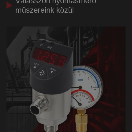
Válasszon nyomásmérő
műszereink közül