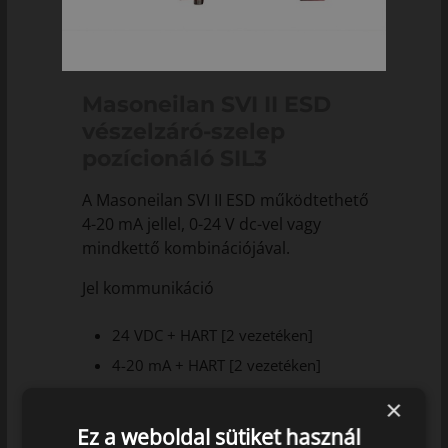
Masoneilan SVI II ESD
vészelzáró-szelep
pozícionáló SIL3
A Masoneilan SVI II ESD működtethető
4-20 mA jellel, 0-24 V dc-vel vagy
mindkettő kombinációjával.
Jel kommunikáció
24 VDC + HART [2 vezetéken]
4-20 mA + HART [2 vezetéken]
24 VDC + 4-20 mA + HART [4
×
vezetéken]
Ez a weboldal sütiket használ