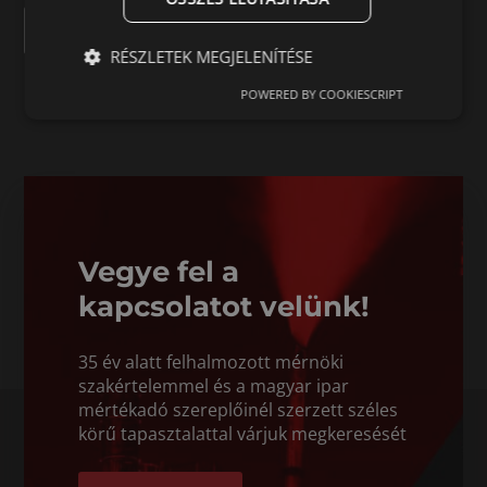
VISSZA
RÉSZLETEK MEGJELENÍTÉSE
POWERED BY COOKIESCRIPT
Vegye fel a
kapcsolatot velünk!
35 év alatt felhalmozott mérnöki
szakértelemmel és a magyar ipar
mértékadó szereplőinél szerzett széles
körű tapasztalattal várjuk megkeresését