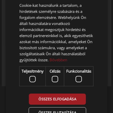
Speciális funkció:
Cookie-kat használunk a tartalom, a
hirdetések személyre szabására és a
Részleges mozgatásos vizsgálat (PST –
forgalom elemzésére. Webhelyünk Ön
Partial Stroke Test)
általi használatára vonatkozó
Tanúsítványok
információkat megosztjuk hirdetési és
elemző partnereinkkel is, akik egyesíthetik
ATEX II 1G Ex ia IIC T6…T4 Ga + II2G Ex
azokat más információkkal, amelyeket Ön
db mb IIC T6…T4 Gb
biztosított számukra, vagy amelyeket a
Gyújtószikramentes és nyomásálló
szolgáltatásaik Ön általi használatából
gyűjtöttek össze.
Bővebben
SPECIFIKÁCIÓ
Teljesítmény
Célzás
Funkcionalitás
ÖSSZES ELFOGADÁSA
ÖSSZES ELUTASÍTÁSA