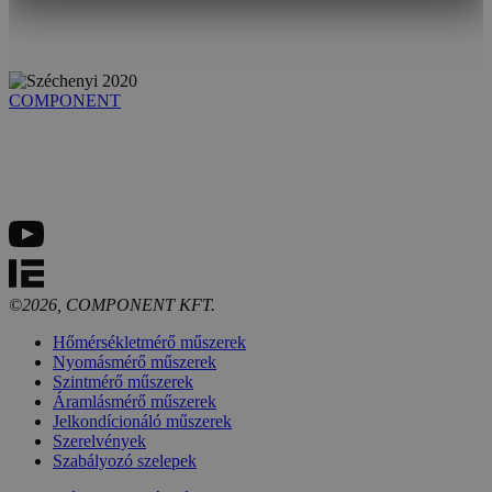
COMPONENT
©2026, COMPONENT KFT.
Hőmérsékletmérő műszerek
Nyomásmérő műszerek
Szintmérő műszerek
Áramlásmérő műszerek
Jelkondícionáló műszerek
Szerelvények
Szabályozó szelepek