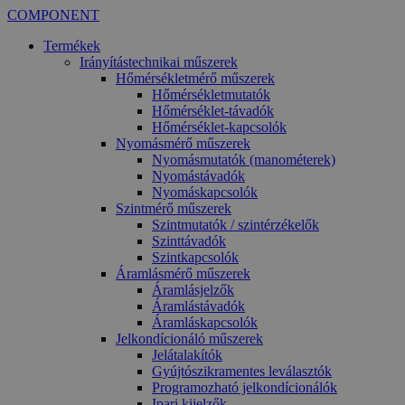
COMPONENT
Termékek
Irányítástechnikai műszerek
Hőmérsékletmérő műszerek
Hőmérsékletmutatók
Hőmérséklet-távadók
Hőmérséklet-kapcsolók
Nyomásmérő műszerek
Nyomásmutatók (manométerek)
Nyomástávadók
Nyomáskapcsolók
Szintmérő műszerek
Szintmutatók / szintérzékelők
Szinttávadók
Szintkapcsolók
Áramlásmérő műszerek
Áramlásjelzők
Áramlástávadók
Áramláskapcsolók
Jelkondícionáló műszerek
Jelátalakítók
Gyújtószikramentes leválasztók
Programozható jelkondícionálók
Ipari kijelzők