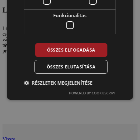
Legyél a munkatársunk!
Funkcionalitás
Lépj szintet karrieredben és csatlakozz a Component Kft.
csapatához! Vállalati növekedésünk mellett, mai napig családi
vállalkozásként működünk, amely munkavállalói számára hosszú
távú, stabil hátteret nyújt a szakmai fejlődésre. Modern környezet,
ÖSSZES ELFOGADÁSA
professzionális támogató csapata vár!
ÖSSZES ELUTASÍTÁSA
Büszkék vagyunk rá, hogy a Component Kft.
munkatársai közel 30 éve mély szakmai elhivatottsággal
RÉSZLETEK MEGJELENÍTÉSE
és hozzáértéssel terveznek, fejlesztenek és valósítanak
meg. Elkötelezettségük és munkájuk érték számunkra.
POWERED BY COOKIESCRIPT
Vissza