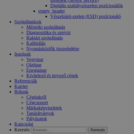
szelepek (Severe Service)
Digitális szabályzószelep pozícionálók
empty_header
Vészelzáró-szelep (ESD) pozícionáló
Szolgáltatások
Mérnöki szolgáltatás
Diagnosztika és szerviz
Raktári szolgáltatás
Kalibrálás
Nyomásközlők összeépítése
Iparágak
Vegyipar
Olajipar
Enegiaipar
Kivitelező és tervező cégek
Referenciák
Karrier
Rólunk
Cégünkről
Cégcsoport
Márkaképviseletek
Tanúsítványok
Pályázatok
Kapcsolat
Keresés: