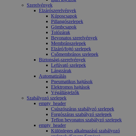
Szerelvények
Elzárószerelvények
Kúposcsapok
Pillangószelepek
Gömbcsapok
Tolózárak
Bevonatos szerelvények
Membránszelepek
Elzáró/fojtó szelepek
Csőmembrános szelepek
Biztonsági-szerelvények
Lefúvató szelepek
Lángzárak
Automatizálás
Pneumatikus hajtások
Elektromos hajtások
Végállásjelzők
Szabályozó szelepek
empty_header
Csúszószáras szabályzó szelepek
Forgószáras szabályzó szelepek
Teflon bevonatos szabályzó szelepek
empty_header
Különleges alkalmazású szabályozó