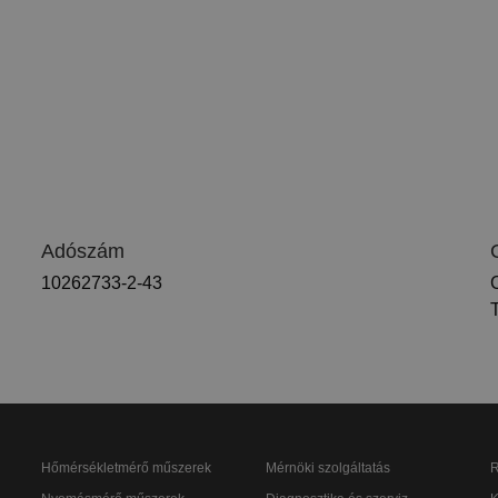
Adószám
10262733-2-43
Hőmérsékletmérő műszerek
Mérnöki szolgáltatás
R