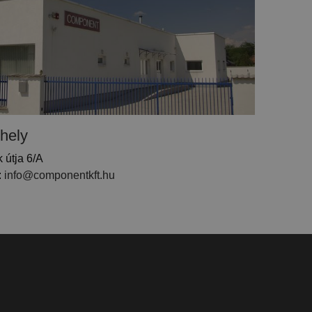
hely
 útja 6/A
:
info@componentkft.hu