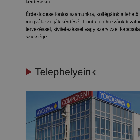
kérdésekről.
Érdeklődése fontos számunkra, kollégáink a lehető 
megválaszolják kérdését. Forduljon hozzánk biza
tervezéssel, kivitelezéssel vagy szervizzel kapcsol
szüksége.
Telephelyeink