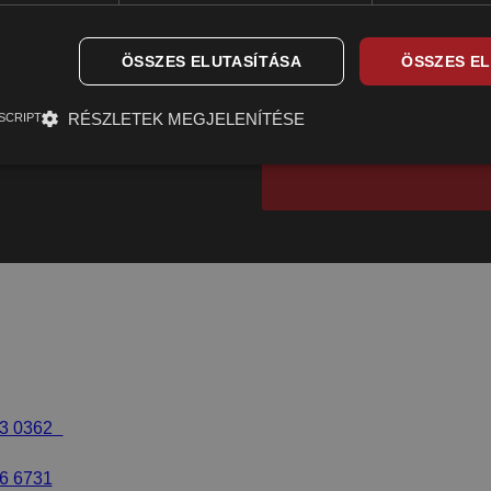
Az
Adatvédelmi tájékoztatót
é
ÖSSZES ELUTASÍTÁSA
ÖSSZES E
FÁJL CSATOLÁSA
Max. 10 MB csatolmány tölthető f
RÉSZLETEK MEGJELENÍTÉSE
SCRIPT
63 0362
6 6731