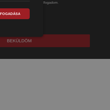
s a szerződési feltételeket elfogadom.
LFOGADÁSA
el