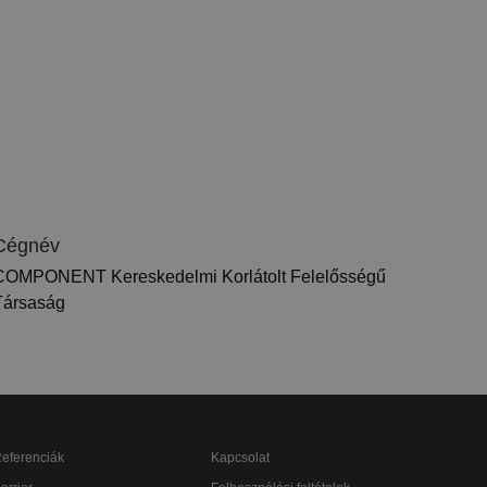
Cégnév
COMPONENT Kereskedelmi Korlátolt Felelősségű
Társaság
eferenciák
Kapcsolat