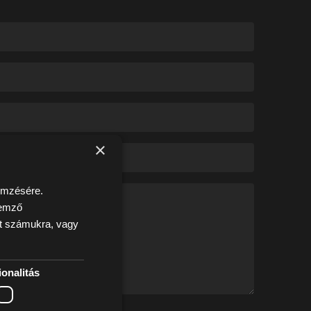
×
lemzésére.
lemző
ott számukra, vagy
onalitás