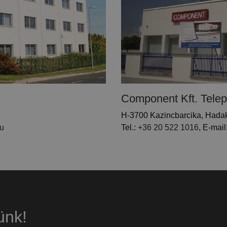
Component Kft. Telep
H-3700 Kazincbarcika, Hadak
hu
Tel.:
+36 20 522 1016
, E-mail
ünk!