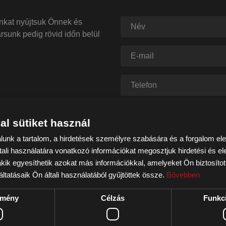
nkat nyújtsuk Önnek és
rsunk pedig rövid időn belül
al sütiket használ
lunk a tartalom, a hirdetések személyre szabására és a forgalom e
ali használatára vonatkozó információkat megosztjuk hirdetési és e
 akik egyesíthetik azokat más információkkal, amelyeket Ön biztosít
ltatásaik Ön általi használatából gyűjtöttek össze.
Bővebben
ítmény
Célzás
Funkci