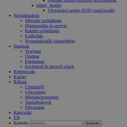
Digitális szabályzószelep pozícionálók
empty_header
Vészelzáró-szelep (ESD) pozícionáló
Szolgáltatások
Mérnöki szolgáltatás
Diagnosztika és szerviz
Raktári szolgáltatás
Kalibrálás
Nyomásközlők összeépítése
Iparágak
Vegyipar
Olajipar
Enegiaipar
Kivitelező és tervező cégek
Referenciák
Karrier
Rólunk
Cégünkről
Cégcsoport
Márkaképviseletek
Tanúsítványok
Pályázatok
Kapcsolat
EN
Keresés: