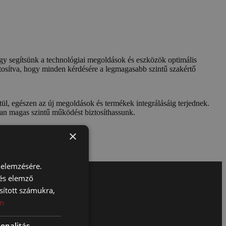
ogy segítsünk a technológiai megoldások és eszközök optimális
ztosítva, hogy minden kérdésére a legmagasabb szintű szakértő
tül, egészen az új megoldások és termékek integrálásáig terjednek.
osan magas szintű működést biztosíthassunk.
×
 elemzésére.
 és elemző
sított számukra,
n
onalitás