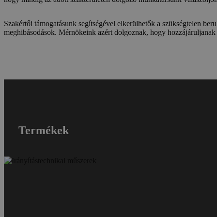
Szakértői támogatásunk segítségével elkerülhetők a szükségtelen beru
meghibásodások. Mérnökeink azért dolgoznak, hogy hozzájáruljanak a
Termékek