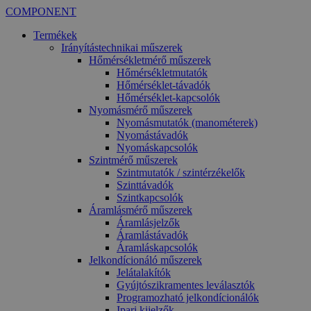
COMPONENT
Termékek
Irányítástechnikai műszerek
Hőmérsékletmérő műszerek
Hőmérsékletmutatók
Hőmérséklet-távadók
Hőmérséklet-kapcsolók
Nyomásmérő műszerek
Nyomásmutatók (manométerek)
Nyomástávadók
Nyomáskapcsolók
Szintmérő műszerek
Szintmutatók / szintérzékelők
Szinttávadók
Szintkapcsolók
Áramlásmérő műszerek
Áramlásjelzők
Áramlástávadók
Áramláskapcsolók
Jelkondícionáló műszerek
Jelátalakítók
Gyújtószikramentes leválasztók
Programozható jelkondícionálók
Ipari kijelzők