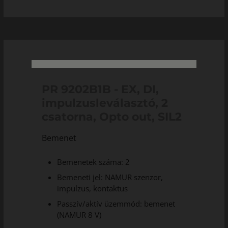
PR 9202B1B - EX, DI,
impulzusleválasztó, 2
csatorna, Opto out, SIL2
Bemenet
Bemenetek száma: 2
Bemeneti jel: NAMUR szenzor,
impulzus, kontaktus
Passzív/aktív üzemmód: bemenet
(NAMUR 8 V)