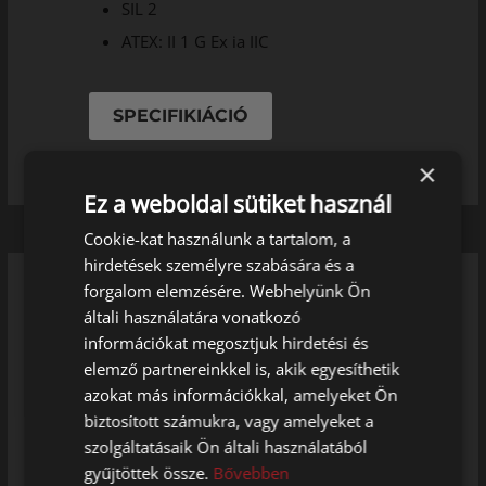
SIL 2
ATEX: II 1 G Ex ia IIC
SPECIFIKIÁCIÓ
×
Ez a weboldal sütiket használ
Cookie-kat használunk a tartalom, a
hirdetések személyre szabására és a
forgalom elemzésére. Webhelyünk Ön
általi használatára vonatkozó
információkat megosztjuk hirdetési és
PR 9113BA - EX, AI,
elemző partnereinkkel is, akik egyesíthetik
Hőmérséklet / mA távadó,
azokat más információkkal, amelyeket Ön
1 csatorna, SIL2
biztosított számukra, vagy amelyeket a
szolgáltatásaik Ön általi használatából
Bemenet
gyűjtöttek össze.
Bővebben