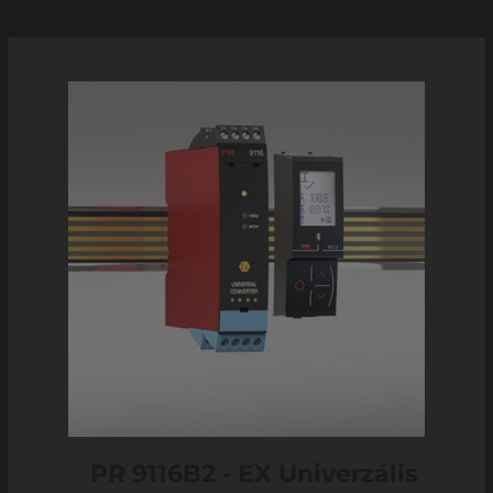
PR 9116B2 - EX Univerzális