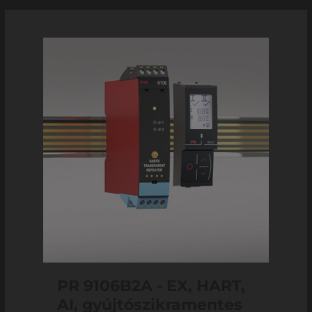
PR 9106B2A - EX, HART,
AI, gyújtószikramentes