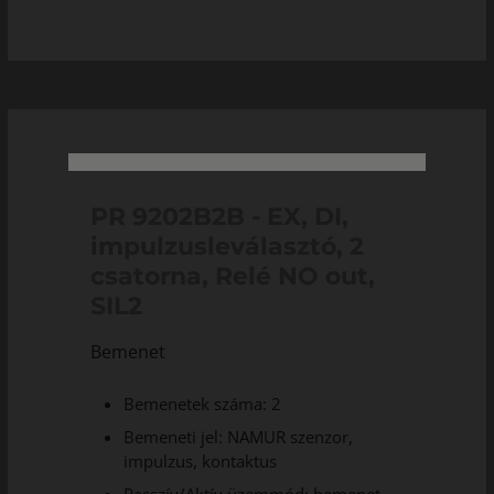
PR 9202B2B - EX, DI,
impulzusleválasztó, 2
csatorna, Relé NO out,
SIL2
Bemenet
Bemenetek száma: 2
Bemeneti jel: NAMUR szenzor,
impulzus, kontaktus