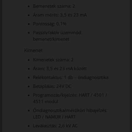
Bemenetek száma: 2
Áram mérés: 3,5 és 23 mA
Pontosság: 0,1%
Passzív/aktív üzemmód:
bemenet/kimenet
Kimenet
Kimenetek száma: 2
Áram: 3,5 és 23 mA között
Relékontaktus: 1 db – öndiagnosztika
Betáplálás: 24V DC
Programozás/kijelzés: HART / 4501 /
4511 modul
Öndiagnosztika/mérőköri hibajelzés:
LED / NAMUR / HART
Leválasztás: 2,6 kV AC