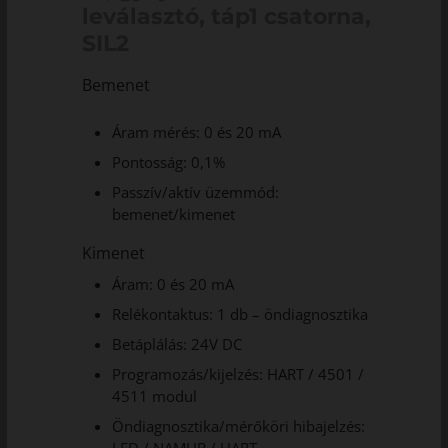
leválasztó, táp1 csatorna,
SIL2
Bemenet
Áram mérés: 0 és 20 mA
Pontosság: 0,1%
Passzív/aktív üzemmód:
bemenet/kimenet
Kimenet
Áram: 0 és 20 mA
Relékontaktus: 1 db – öndiagnosztika
Betáplálás: 24V DC
Programozás/kijelzés: HART / 4501 /
4511 modul
Öndiagnosztika/mérőköri hibajelzés: