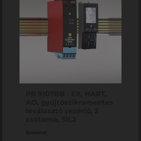
PR 9107BB - EX, HART,
AO, gyújtószikramentes
leválasztó vezérlő, 2
csatorna, SIL2
Bemenet