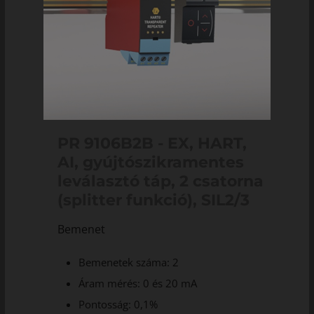
PR 9106B2B - EX, HART,
AI, gyújtószikramentes
leválasztó táp, 2 csatorna
(splitter funkció), SIL2/3
Bemenet
Bemenetek száma: 2
Áram mérés: 0 és 20 mA
Pontosság: 0,1%