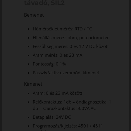
távadó, SIL2
Bemenet
Hőmérséklet mérés: RTD / TC
Ellenállás mérés: ohm, potenciométer
Feszültség mérés: 0 és 12 V DC között
Áram mérés: 0 és 23 mA
Pontosság: 0,1%
Passzív/aktív üzemmód: kimenet
Kimenet
Áram: 0 és 23 mA között
Relékontaktus: 1db – öndiagnosztika, 1
db – szárazkontaktus 500VA AC
Betáplálás: 24V DC
Programozás/kijelzés: 4501 / 4511