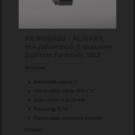
PR 9106A2B - AI, HART,
mA jelismétlő, 2 csatorna
(splitter funkció), SIL2
Bemenet
Bemenetek száma: 2
Hőmérséklet mérés: RTD / TC
Áram mérés: 0 és 20 mA
Pontosság: 0,1%
Passzív/aktív üzemmód: kimenet
Kimenet