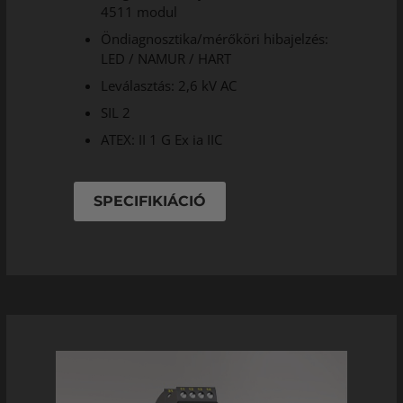
4511 modul
Öndiagnosztika/mérőköri hibajelzés:
LED / NAMUR / HART
Leválasztás: 2,6 kV AC
SIL 2
ATEX: II 1 G Ex ia IIC
SPECIFIKIÁCIÓ