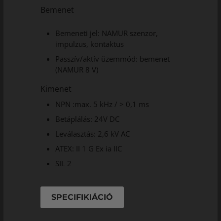
Bemenet
Bemeneti jel: NAMUR szenzor,
impulzus, kontaktus
Passzív/aktív üzemmód: bemenet
(NAMUR 8 V)
Kimenet
NPN :max. 5 kHz / > 0,1 ms
Betáplálás: 24V DC
Leválasztás: 2,6 kV AC
ATEX: II 1 G Ex ia IIC
SIL 2
SPECIFIKIÁCIÓ