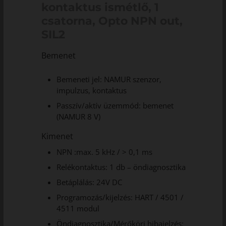
kontaktus ismétlő, 1
csatorna, Opto NPN out,
SIL2
Bemenet
Bemeneti jel: NAMUR szenzor,
impulzus, kontaktus
Passzív/aktív üzemmód: bemenet
(NAMUR 8 V)
Kimenet
NPN :max. 5 kHz / > 0,1 ms
Relékontaktus: 1 db – öndiagnosztika
Betáplálás: 24V DC
Programozás/kijelzés: HART / 4501 /
4511 modul
Öndiagnosztika/Mérőköri hibajelzés: