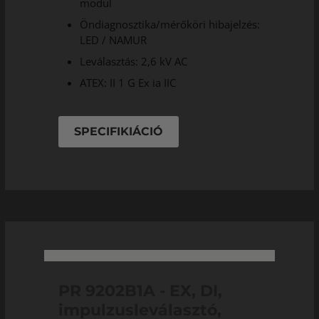
modul
Öndiagnosztika/mérőköri hibajelzés:
LED / NAMUR
Leválasztás: 2,6 kV AC
ATEX: II 1 G Ex ia IIC
SPECIFIKIÁCIÓ
PR 9202B1A - EX, DI,
impulzusleválasztó,