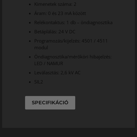
Kimenetek száma: 2
Áram: 0 és 23 mA között
Relékontaktus: 1 db – öndiagnosztika
Betáplálás: 24 V DC
Programozás/kijelzés: 4501 / 4511
modul
Öndiagnosztika/mérőköri hibajelzés:
LED / NAMUR
Leválasztás: 2,6 kV AC
SIL2
SPECIFIKÁCIÓ