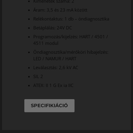
Kimenetek száma: 2
Áram: 3,5 és 23 mA között
Relékontaktus: 1 db – öndiagnosztika
Betáplálás: 24V DC
Programozás/kijelzés: HART / 4501 /
4511 modul
Öndiagnosztika/mérőköri hibajelzés:
LED / NAMUR / HART
Leválasztás: 2,6 kV AC
SIL 2
ATEX: II 1 G Ex ia IIC
SPECIFIKIÁCIÓ