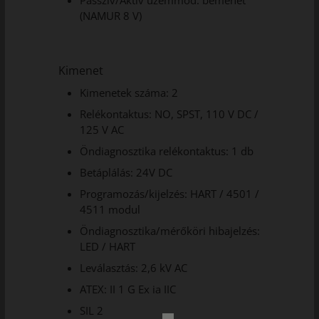
Passzív/Aktív üzemmód: bemenet
(NAMUR 8 V)
Kimenet
Kimenetek száma: 2
Relékontaktus: NO, SPST, 110 V DC /
125 V AC
Öndiagnosztika relékontaktus: 1 db
Betáplálás: 24V DC
Programozás/kijelzés: HART / 4501 /
4511 modul
Öndiagnosztika/mérőköri hibajelzés:
LED / HART
Leválasztás: 2,6 kV AC
ATEX: II 1 G Ex ia IIC
SIL 2