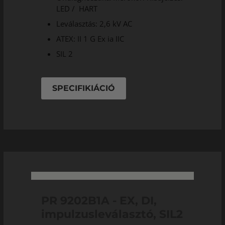
LED / HART
Leválasztás: 2,6 kV AC
ATEX: II 1 G Ex ia IIC
SIL 2
SPECIFIKIÁCIÓ
PR 9202B1A - EX, DI,
impulzusleválasztó, SIL2