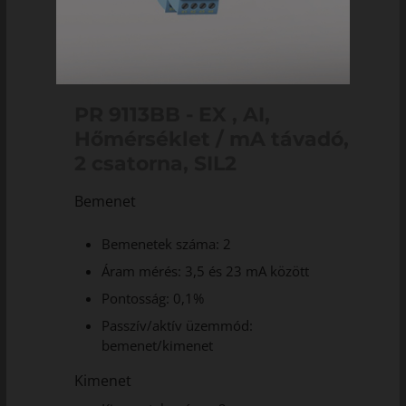
PR 9113BB - EX , AI,
Hőmérséklet / mA távadó,
2 csatorna, SIL2
Bemenet
Bemenetek száma: 2
Áram mérés: 3,5 és 23 mA között
Pontosság: 0,1%
Passzív/aktív üzemmód:
bemenet/kimenet
Kimenet