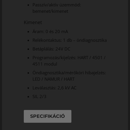
Passzív/aktív üzemmód:
bemenet/kimenet
Kimenet
Áram: 0 és 20 mA
Relékontaktus: 1 db – öndiagnosztika
Betáplálás: 24V DC
Programozás/kijelzés: HART / 4501 /
4511 modul
Öndiagnosztika/mérőköri hibajelzés:
LED / NAMUR / HART
Leválasztás: 2,6 kV AC
SIL 2/3
SPECIFIKÁCIÓ