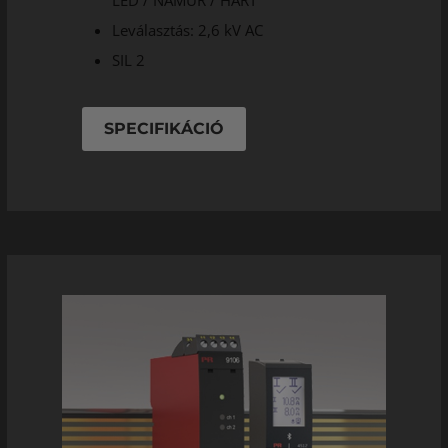
LED / NAMUR / HART
Leválasztás: 2,6 kV AC
SIL 2
SPECIFIKÁCIÓ