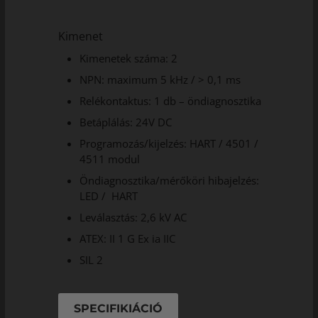
Kimenet
Kimenetek száma: 2
NPN: maximum 5 kHz / > 0,1 ms
Relékontaktus: 1 db – öndiagnosztika
Betáplálás: 24V DC
Programozás/kijelzés: HART / 4501 /
4511 modul
Öndiagnosztika/mérőköri hibajelzés:
LED / HART
Leválasztás: 2,6 kV AC
ATEX: II 1 G Ex ia IIC
SIL 2
SPECIFIKIÁCIÓ