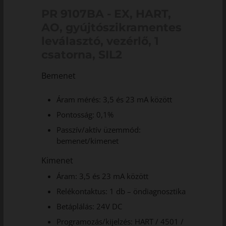
PR 9107BA - EX, HART,
AO, gyújtószikramentes
leválasztó, vezérlő, 1
csatorna, SIL2
Bemenet
Áram mérés: 3,5 és 23 mA között
Pontosság: 0,1%
Passzív/aktív üzemmód:
bemenet/kimenet
Kimenet
Áram: 3,5 és 23 mA között
Relékontaktus: 1 db – öndiagnosztika
Betáplálás: 24V DC
Programozás/kijelzés: HART / 4501 /