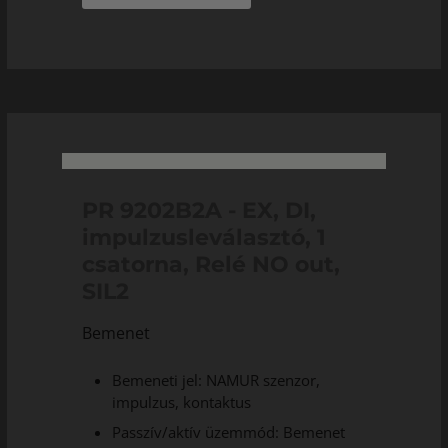
PR 9202B2A - EX, DI,
impulzusleválasztó, 1
csatorna, Relé NO out,
SIL2
Bemenet
Bemeneti jel: NAMUR szenzor,
impulzus, kontaktus
Passzív/aktív üzemmód: Bemenet