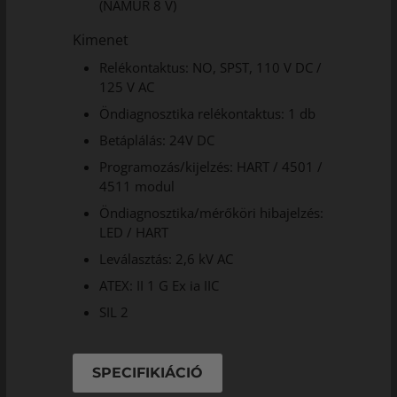
(NAMUR 8 V)
Kimenet
Relékontaktus: NO, SPST, 110 V DC /
125 V AC
Öndiagnosztika relékontaktus: 1 db
Betáplálás: 24V DC
Programozás/kijelzés: HART / 4501 /
4511 modul
Öndiagnosztika/mérőköri hibajelzés:
LED / HART
Leválasztás: 2,6 kV AC
ATEX: II 1 G Ex ia IIC
SIL 2
SPECIFIKIÁCIÓ