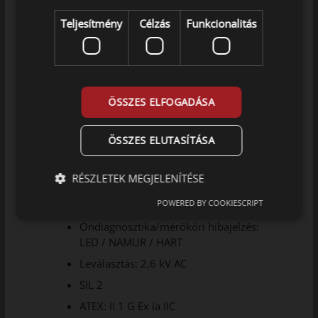
Áram mérés: 3,5 és 23 mA
Teljesítmény
Célzás
Funkcionalitás
Pontosság: 0,1%
Passzív/aktív üzemmód:
bemenet/kimenet
ÖSSZES ELFOGADÁSA
Kimenet
Áram: 3,5 és 23 mA
ÖSSZES ELUTASÍTÁSA
Relékontaktus: 1 db – öndiagnosztika
Betáplálás: 24V DC
RÉSZLETEK MEGJELENÍTÉSE
Programozás/kijelzés: HART / 4501 /
POWERED BY COOKIESCRIPT
4511 modul
Öndiagnosztika/mérőköri hibajelzés:
LED / NAMUR / HART
Leválasztás: 2,6 kV AC
SIL 2
ATEX: II 1 G Ex ia IIC