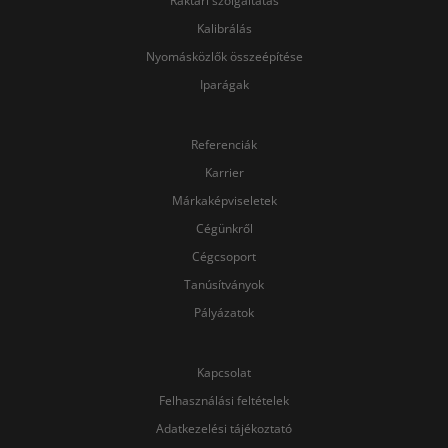
Raktári szolgáltatás
Kalibrálás
Nyomásközlők összeépítése
Iparágak
Referenciák
Karrier
Márkaképviseletek
Cégünkről
Cégcsoport
Tanúsítványok
Pályázatok
Kapcsolat
Felhasználási feltételek
Adatkezelési tájékoztató