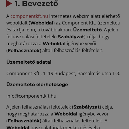
1. Bevezető
A
componentkft.hu
internetes webcím alatt elérhető
weboldalt (
) az Component Kft. üzemelteti
Weboldal
és tartja fenn, a továbbiakban:
. A jelen
Üzemeltető
felhasználási feltételek (
) célja, hogy
Szabályzat
meghatározza a
igénybe vevői
Weboldal
(
) általi felhasználás feltételeit.
Felhasználók
Üzemeltető adatai
Component Kft., 1119 Budapest, Bácsalmás utca 1-3.
Üzemeltető elérhetősége
info@componentkft.hu
A jelen felhasználási feltételek (
) célja,
Szabályzat
hogy meghatározza a
igénybe vevői
Weboldal
(
) általi felhasználás feltételeit. A
Felhasználók
használatának megkezdésével a
Weboldal