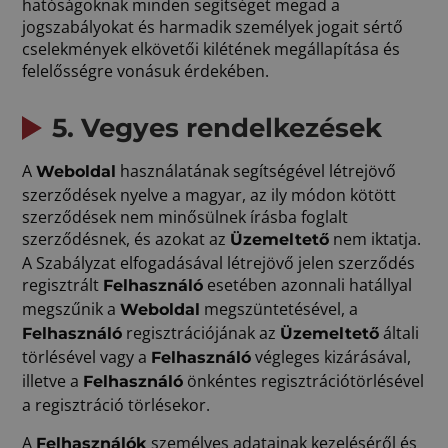
hatóságoknak minden segítséget megad a
jogszabályokat és harmadik személyek jogait sértő
cselekmények elkövetői kilétének megállapítása és
felelősségre vonásuk érdekében.
5. Vegyes rendelkezések
A
használatának segítségével létrejövő
Weboldal
szerződések nyelve a magyar, az ily módon kötött
szerződések nem minősülnek írásba foglalt
szerződésnek, és azokat az
nem iktatja.
Üzemeltető
A Szabályzat elfogadásával létrejövő jelen szerződés
regisztrált
esetében azonnali hatállyal
Felhasználó
megszűnik a
megszüntetésével, a
Weboldal
regisztrációjának az
általi
Felhasználó
Üzemeltető
törlésével vagy a
végleges kizárásával,
Felhasználó
illetve a
önkéntes regisztrációtörlésével
Felhasználó
a regisztráció törlésekor.
A
személyes adatainak kezeléséről és
Felhasználók