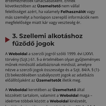
értelmezhetőek tanácsadásként. Ennek
következtében az
nem vállal
Üzemeltető
felelősséget azért, ha valamely
vagy
Felhasználót
más személyt a honlapon szereplő információk nem
megfelelősége miatt kár vagy veszteség ér.
3. Szellemi alkotáshoz
fűződő jogok
A
a szerzői jogról szóló 1999. évi LXXVI.
Weboldal
törvény (Szjt.) 61. §-a értelmében olyan gyűjteményes
műnek minősülő adatbázisnak minősül, amelyre
nézve a szerzői jogok összessége és a Szjt. 84/A. § (1)-
(3) bekezdésében szabályozott jogok az adatbázis
előállítójaként az
illetik meg.
Üzemeltetőt
A
keretében az
által
Weboldal
Üzemeltető
közzétett tartalom, valamint a
maga –
Weboldal
ideértve többek között a
kinézetét,
Weboldal