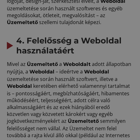
logóját, design-ját, szerkesztési elveit, a
Weboldal
üzemeltetése során használt szoftveres és egyéb
megoldásokat, ötleteit, megvalósítást – az
szellemi tulajdonát képezi.
Üzemeltető
4. Felelősség a Weboldal
használatáért
Mivel az
a
adott állapotban
Üzemeltető
Weboldalt
nyújtja, a
– ideértve a
Weboldal
Weboldal
üzemeltetése során használt szoftvert, illetve a
keretében elérhető valamennyi tartalmat
Weboldal
is – pontosságáért, megbízhatóságáért, hibamentes
működéséért, teljességéért, adott célra való
alkalmasságáért és az ezek hiányából eredő
közvetlen vagy közvetett károkért vagy egyéb
jogkövetkezményekért az
semmilyen
Üzemeltető
felelősséget nem vállal. Az Üzemeltet nem felel
továbbá a rajta kívül álló okkal (például az Internetes