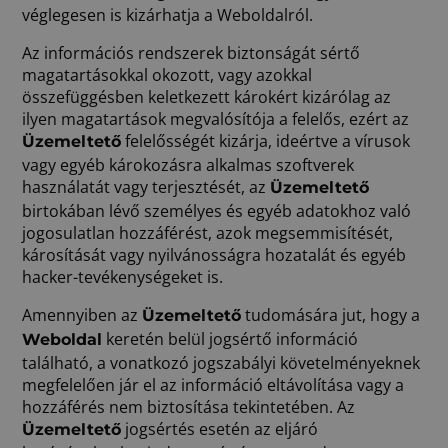
véglegesen is kizárhatja a Weboldalról.
Az információs rendszerek biztonságát sértő
magatartásokkal okozott, vagy azokkal
összefüggésben keletkezett károkért kizárólag az
ilyen magatartások megvalósítója a felelős, ezért az
felelősségét kizárja, ideértve a vírusok
Üzemeltető
vagy egyéb károkozásra alkalmas szoftverek
használatát vagy terjesztését, az
Üzemeltető
birtokában lévő személyes és egyéb adatokhoz való
jogosulatlan hozzáférést, azok megsemmisítését,
károsítását vagy nyilvánosságra hozatalát és egyéb
hacker-tevékenységeket is.
Amennyiben az
tudomására jut, hogy a
Üzemeltető
keretén belül jogsértő információ
Weboldal
található, a vonatkozó jogszabályi követelményeknek
megfelelően jár el az információ eltávolítása vagy a
hozzáférés nem biztosítása tekintetében. Az
jogsértés esetén az eljáró
Üzemeltető