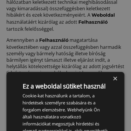
hálózatban keletkezett technikai meghibásodással
vagy kimaradással) összefüggésben keletkezett
hibákért és ezek következményeiért. A
Weboldal
használatáért kizárólag az adott
Felhasználó
tartozik felelősséggel.
Amennyiben a
magatartása
Felhasználó
következtében vagy azzal összefüggésben harmadik
személy vagy bármely hatóság illetve bíróság
bármilyen igényt támaszt illetve eljárást indít, a
helytállás kötelezettsége kizárólag az adott jogsértést
(ideértve úgy a jogszabályok, mint harmadik
×
személyek jogainak megsértését) vagy kifogásolt
Ez a weboldal sütiket használ
cselekményt vagy mulasztást elkövető
Felhasználót
terheli, illetve a
vállalja, hogy minden az
Felhasználó
Cookie-kat használunk a tartalom, a
által megkövetelt intézkedést (például a
Üzemeltető
hirdetések személyre szabására és a
visszaéléséért vagy a jogsértésért felelősséget vállaló
forgalom elemzésére. Webhelyünk Ön
és az
érintetlenségét egyértelműen
Üzemeltető
általi használatára vonatkozó
tartalmazó nyilvános vagy egyéb nyilatkozat
információkat megosztjuk hirdetési és
megtétele, felhasználási engedély beszerzése)
elemző partnereinkkel is, akik egyesíthetik