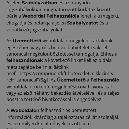
A jelen
és az irányadó
Szabályzatban
jogszabályokban meghatározott korlátok között
bárki a
lehet, aki megérti,
Weboldal
Felhasználója
elfogadja és betartja a jelen
és a
Szabályzatot
vonatkozó jogszabályokat.
Az
weboldalán megjelent tartalmak
Üzemeltető
egészében vagy részben való átvételét csak rel-
canonical megkülönböztetéssel támogatja. Ehhez a
a következő linket kell az oldala
felhasználónak
meta tagjébe beírnia: &lt;link
href=”https://componentkft.hu/eredeti-cikk-cime/”
rel=”canonical”/&gt; Az
a
Üzemeltető
Felhasználó
weboldalán történő megjelenést rövid kivonattal
vagy az első néhány bekezdés átvételével, és a teljes
posztra történő hivatkozással is engedélyezi.
A
felhasznált és bemutatott
Weboldalon
információk kizárólag a tájékoztatás célját szolgálják
és semmilyen körülmények között sem