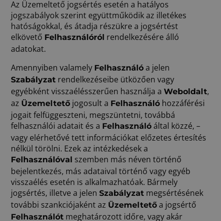
Az Üzemeltető jogsértés esetén a hatályos
jogszabályok szerint együttműködik az illetékes
hatóságokkal, és átadja részükre a jogsértést
elkövető
rendelkezésére álló
Felhasználóról
adatokat.
Amennyiben valamely
a jelen
Felhasználó
rendelkezéseibe ütközően vagy
Szabályzat
egyébként visszaélésszerűen használja a
,
Weboldalt
az
jogosult a
hozzáférési
Üzemeltető
Felhasználó
jogait felfüggeszteni, megszüntetni, továbbá
felhasználói adatait és a
által közzé, –
Felhasználó
vagy elérhetővé tett információkat előzetes értesítés
nélkül törölni. Ezek az intézkedések a
szemben más néven történő
Felhasználóval
bejelentkezés, más adataival történő vagy egyéb
visszaélés esetén is alkalmazhatóak. Bármely
jogsértés, illetve a jelen
megsértésének
Szabályzat
további szankciójaként az
a jogsértő
Üzemeltető
meghatározott időre, vagy akár
Felhasználót