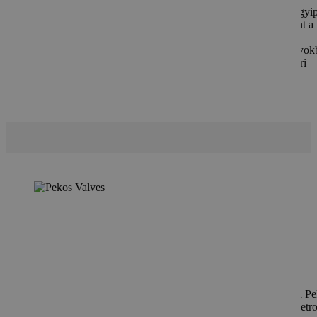
A KSR Kuebler szintmérői kiválóan alkalmazhatók a vegyi
olaj- és gáziparban, élelmiszer- és italgyártásban, valamint a
gyógyszeriparban. Innovatív megoldásaik, mint a bypass
szintmérők, különböző hőmérsékleti és nyomástartományok
működnek, így széles körben használhatók különféle ipari
alkalmazásokban.
Pekos Valves
A Pekos Valves 1988 óta tervez és gyárt gömbcsapokat a P
márkanév alatt, számos iparág, például a hajógyártás, a petr