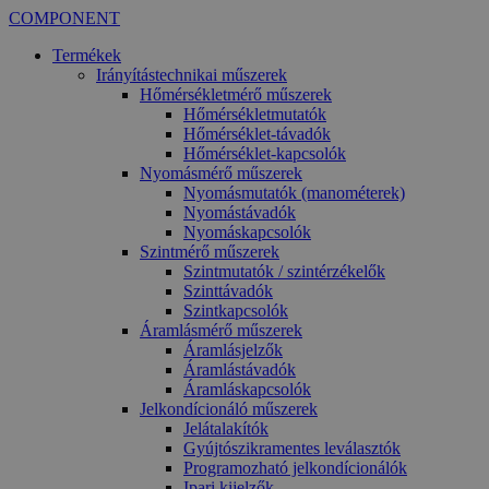
COMPONENT
Termékek
Irányítástechnikai műszerek
Hőmérsékletmérő műszerek
Hőmérsékletmutatók
Hőmérséklet-távadók
Hőmérséklet-kapcsolók
Nyomásmérő műszerek
Nyomásmutatók (manométerek)
Nyomástávadók
Nyomáskapcsolók
Szintmérő műszerek
Szintmutatók / szintérzékelők
Szinttávadók
Szintkapcsolók
Áramlásmérő műszerek
Áramlásjelzők
Áramlástávadók
Áramláskapcsolók
Jelkondícionáló műszerek
Jelátalakítók
Gyújtószikramentes leválasztók
Programozható jelkondícionálók
Ipari kijelzők