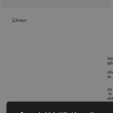
Parker
A Parker világszerte ismert szerelvényeiről, csőkötőiről, fittin
szelepeiről és szeleptömbjeiről. Termékeik kiváló minőségű
megbízhatóak, széles körben használatosak a hidraulika,
pneumatika, ipari és műszeres alkalmazásokban. Kínálatukb
megtalálhatók különböző típusú és konfigurációjú szelepek.
A Parker szelepek kompakt, megbízható és költséghatékony
megoldást nyújtanak, csökkentve a csatlakozások számát és 
szivárgási pontokat. Innovatív termékeikkel és megoldásaikk
Parker folyamatosan növeli ügyfelei hatékonyságát.