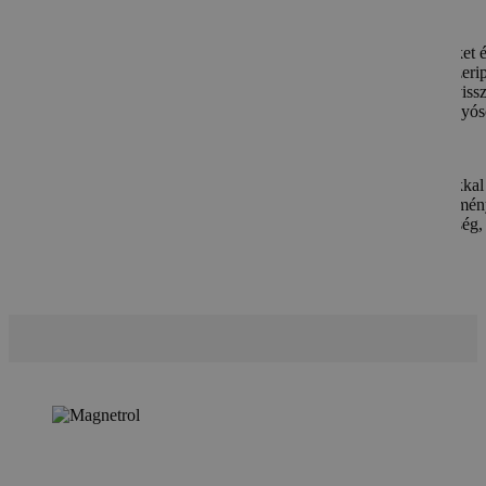
A Crane ChemPharma Energy kiváló minőségű szelepeket é
folyamatvezérlő megoldásokat gyárt a vegyipar, gyógyszerip
energiaipar számára. Termékeik között megtalálhatók a viss
szelepek, hüvelyes dugós szelepek, béléses szelepek, golyó
pillangószelepek és membránszelepek.
Innovatív megoldásaikkal és magas szintű szolgáltatásaikkal
legszigorúbb ipari környezetekben is megbízható teljesítmén
hatékonyságot biztosítanak. A Crane elkötelezett a minőség,
biztonság és megbízhatóság iránt.