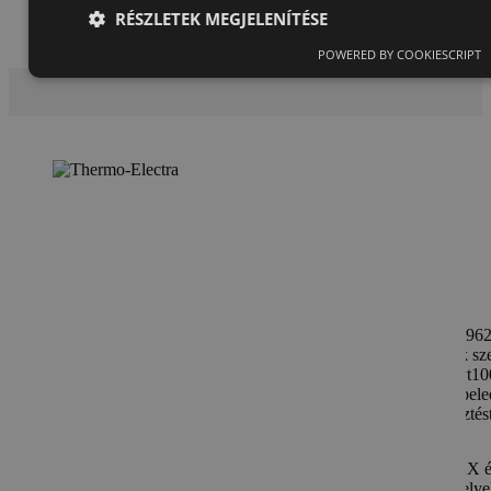
RÉSZLETEK MEGJELENÍTÉSE
POWERED BY COOKIESCRIPT
Thermo-Electra
A Thermo-Electra egy független holland gyártó, amely 1962
tervez és gyárt hőmérséklet-érzékelőket speciális igények sze
cég termékkínálata magában foglalja a termopárokat és Pt10
érzékelőket, amelyek számos iparágban alkalmazhatók, bele
a vegyipart, az olaj- és gázipart, valamint a kutatás-fejlesztés
A Thermo-Electra termékei között megtalálhatók az ATEX 
IECEx tanúsítvánnyal rendelkező érzékelők veszélyes helye