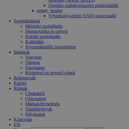
szelepek (Severe Service)
Digitális szabályzószelep pozícionálók
empty_header
Vészelzáró-szelep (ESD) pozícionáló
Szolgáltatások
Mérnöki szolgáltatás
Diagnosztika és szerviz
Raktári szolgáltatás
Kalibrálás
Nyomásközlők összeépítése
Iparágak
Vegyipar
Olajipar
Enegiaipar
Kivitelező és tervező cégek
Referenciák
Karrier
Rólunk
Cégünkről
Cégcsoport
Márkaképviseletek
Tanúsítványok
Pályázatok
Kapcsolat
EN