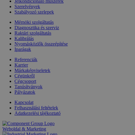
Jelkondícionáló műszerek
Szerelvények
Szabályozó szelepek
Mérnöki szolgáltatás
Diagnosztika és szerviz
Raktári szolgáltatás
Kalibrálás
Nyomásközlők összeépítése
Iparágak
Referenciák
Karrier
Márkaképviseletek
Cégünkről
Cégcsoport
Tanúsítványok
Pályázatok
Kapcsolat
Felhasználási feltételek
Adatkezelési tájékoztató
Weboldal & Marketing