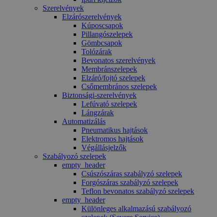
Szerelvények
Elzárószerelvények
Kúposcsapok
Pillangószelepek
Gömbcsapok
Tolózárak
Bevonatos szerelvények
Membránszelepek
Elzáró/fojtó szelepek
Csőmembrános szelepek
Biztonsági-szerelvények
Lefúvató szelepek
Lángzárak
Automatizálás
Pneumatikus hajtások
Elektromos hajtások
Végállásjelzők
Szabályozó szelepek
empty_header
Csúszószáras szabályzó szelepek
Forgószáras szabályzó szelepek
Teflon bevonatos szabályzó szelepek
empty_header
Különleges alkalmazású szabályozó