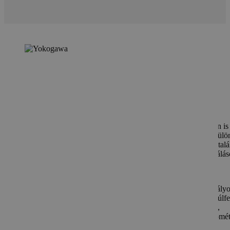
Yokogawa
A Yokogawa a nyomástávadók és áramlásmérők területén is
kiemelkedő. Nyomástávadóik közé tartoznak a nyomáskülö
és multiparaméteres távadók. Áramlásmérőik között megtalá
tömeg- és térfogatáram mérők, rotaméterek és örvényleválás
mérők.
Műszertermi eszközeik széles választékot kínálnak: szabály
regisztrálók, kijelzők, adatgyűjtők, jel-kondicionálók és túlf
levezetők. Az analitika területén gáz elemzők, pH, redox,
vezetőképesség és oldott oxigén mérők, valamint spektromé
biztosítják a pontos méréseket.