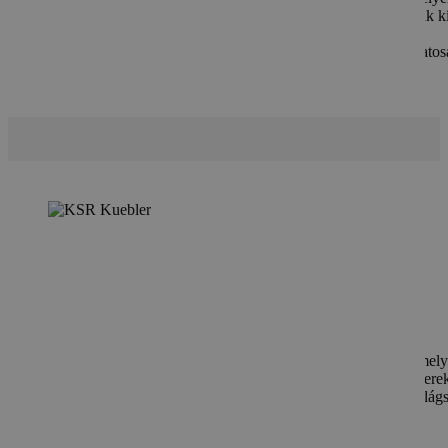
valamint egyedi igényekre szabott megoldások. Az általuk kí
érzékelők és műszerek magas pontosságukkal és
megbízhatóságukkal tűnnek ki, és széles körben használatos
KSR Kuebler
A KSR Kuebler szintmérő eszközöket gyártó vállalat, amely
folyamatipar számára biztosít megbízható és precíz műszere
1962-ben alapított cég azóta a WIKA csoport tagja, és világs
elismert megoldásokat kínál a szintmérés területén.