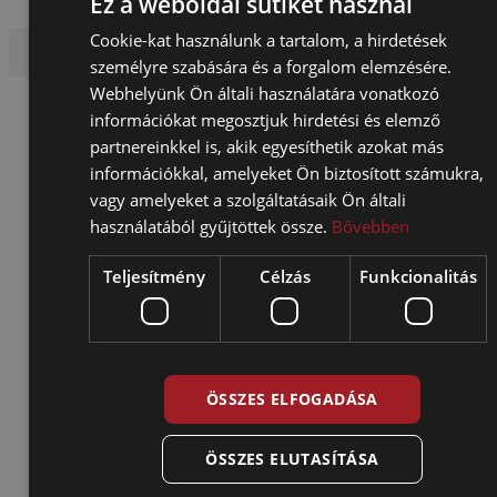
Ez a weboldal sütiket használ
Cookie-kat használunk a tartalom, a hirdetések
személyre szabására és a forgalom elemzésére.
Webhelyünk Ön általi használatára vonatkozó
információkat megosztjuk hirdetési és elemző
partnereinkkel is, akik egyesíthetik azokat más
információkkal, amelyeket Ön biztosított számukra,
vagy amelyeket a szolgáltatásaik Ön általi
XOMOX
használatából gyűjtöttek össze.
Bővebben
Teljesítmény
Célzás
Funkcionalitás
Az XOMOX gömbcsapok, pillangószelepek, kúposcsapok 
pneumatikus működtetők terén kínál kiváló minőségű termé
Az 1956-ban alapított gyár első, és azóta is népszerű termék
Tuflin teflonperselyes kúposcsap.
ÖSSZES ELFOGADÁSA
Az évek során kínálatuk bővült felső kategóriás kétszeresen 
háromszorosan excentrikus pillangószelepekkel, gömbcsapo
teflon bevonatos szerelvényekkel. Ezek a megoldások kivál
ÖSSZES ELUTASÍTÁSA
teljesítményt és megbízhatóságot nyújtanak különböző ipari
alkalmazásokban.