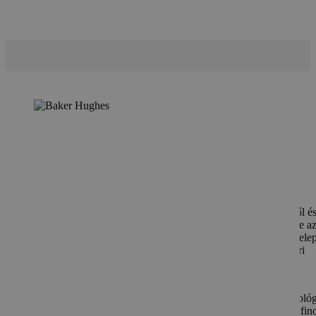
Baker Hughes
A Baker Hughes világszerte ismert szabályozó szelepeiről é
pontosságú szinttávadóiról. A Masoneilan márka története a
as évekig nyúlik vissza, és több mint 3 millió beépített szele
valamint jól ismert márkáival megbízható partnere az ipari
technológiáknak.
Korszerű tervezési eszközeikkel és modern gyártástechnológ
a kőolaj- és földgáz-, valamint villamosenergia-termelés, fin