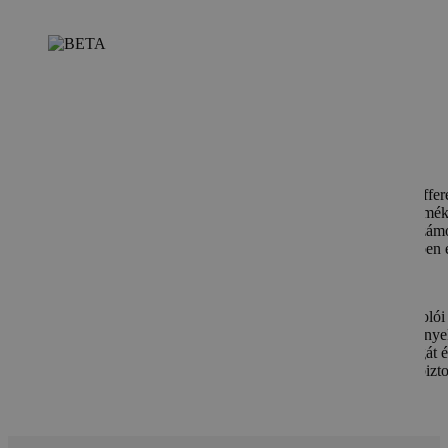
BETA
A BETA nagy megbízhatóságú túlnyomás-, vákuum-, differe
abszolút nyomás-, és hőmérséklet kapcsolókat kínál. Termé
precizitása és tartóssága révén kiválóan alkalmazhatók számo
környezetben. Különböző konfigurációkban és méretekben 
el.
Innovatív megoldásaiknak köszönhetően a BETA kapcsolói
kiemelkedő teljesítményt nyújtanak akár extrém körülménye
is. Tanúsítványaik garantálják a termékek megbízhatóságát é
minőségét, így biztosítva a hosszú távú felhasználást és bizt