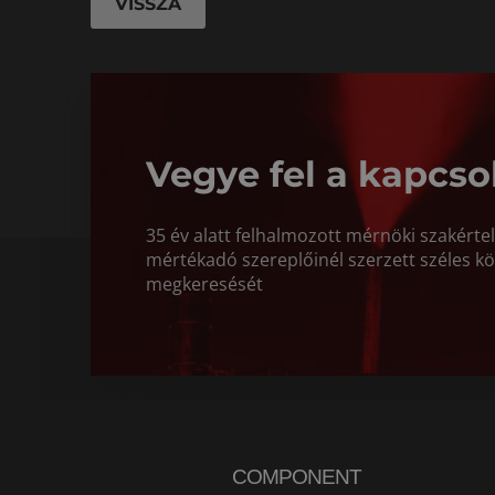
VISSZA
Vegye fel a kapcso
35 év alatt felhalmozott mérnöki szakért
mértékadó szereplőinél szerzett széles kö
megkeresését
COMPONENT