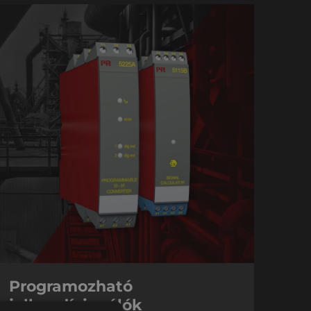
Programozható
jelkondícionálók