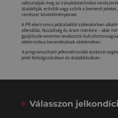
változtatják meg az irányítástechnikai rendszer
átalakítják, erősítik vagy szűrik a bemenő jeleket
rendszer követelményeinek.
A PR electronics jelátalakítói széleskörben alka
ellenállás, feszültség és áram mérésre – akár mi
gyújtószikramentes leválasztói kulcsfontosságú
elektronikus berendezések védelmében.
A programozható jelkondícionáló eszközei segíte
jelek feldolgozásában és átalakításában.
Válasszon jelkondíc