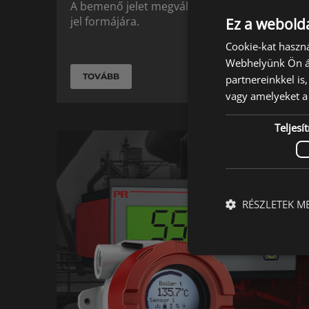
A bemenő jelet megváltoztatják egy másik
jel formájára.
Ez a webolda
Cookie-kat haszná
Webhelyünk Ön ál
TOVÁBB
partnereinkkel is
vagy amelyeket a 
Teljes
RÉSZLETEK M