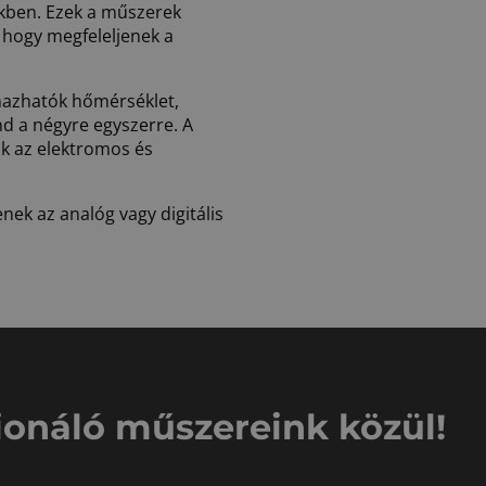
ekben. Ezek a műszerek
, hogy megfeleljenek a
lmazhatók hőmérséklet,
nd a négyre egyszerre. A
ak az elektromos és
nek az analóg vagy digitális
ionáló műszereink közül!