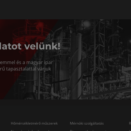
latot velünk!
elemmel és a magyar ipar
rű tapasztalattal várjuk
Hőmérsékletmérő műszerek
Mérnöki szolgáltatás
R