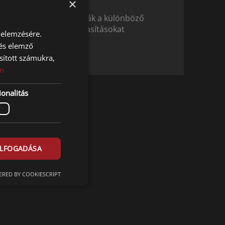
×
Tárolják és végrehajtják a különböző
programokat vagy utasításokat
 elemzésére.
 és elemző
TOVÁBB
sított számukra,
n
onalitás
ELFOGADÁSA
RED BY COOKIESCRIPT