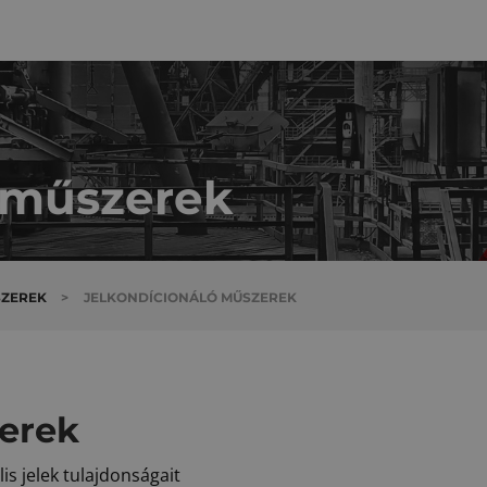
 műszerek
SZEREK
>
JELKONDÍCIONÁLÓ MŰSZEREK
erek
is jelek tulajdonságait