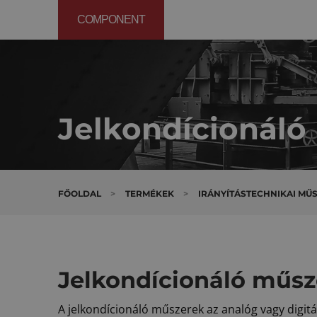
COMPONENT
Jelkondícionáló
FŐOLDAL
>
TERMÉKEK
>
IRÁNYÍTÁSTECHNIKAI MŰ
Jelkondícionáló műsz
A jelkondícionáló műszerek az analóg vagy digitál