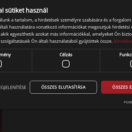
l sütiket használ
Elektromos jelek galvanikus és/vagy
gyújtószikramentes leválasztására
lunk a tartalom, a hirdetések személyre szabására és a forgalom
tali használatára vonatkozó információkat megosztjuk hirdetési
TOVÁBB
, akik egyesíthetik azokat más információkkal, amelyeket Ön bizto
szolgáltatásaik Ön általi használatából gyűjtöttek össze.
Bővebbe
ítmény
Célzás
Funkci
EGJELENÍTÉSE
ÖSSZES ELUTASÍTÁSA
ÖSSZES 
POWE